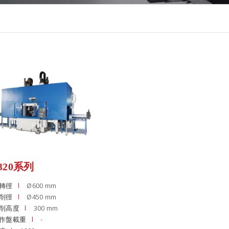
320系列
轉徑
Ø600 mm
削徑
Ø450 mm
削高度
300 mm
作盤載重
-