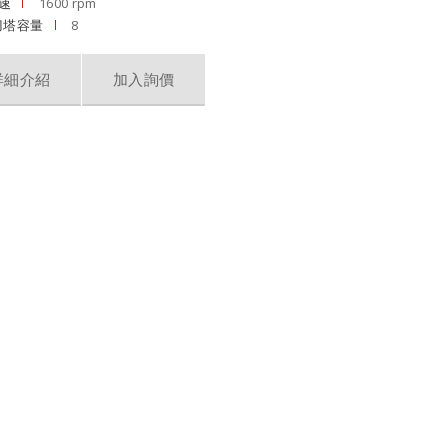
速
1600 rpm
刀塔容量
8
詳細介紹
加入詢價