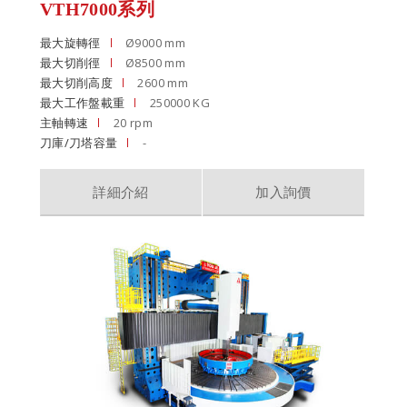
VTH7000系列
最大旋轉徑
Ø9000 mm
最大切削徑
Ø8500 mm
最大切削高度
2600 mm
最大工作盤載重
250000 KG
主軸轉速
20 rpm
刀庫/刀塔容量
-
詳細介紹
加入詢價