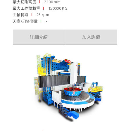
最大切削高度
2100 mm
最大工作盤載重
150000 KG
主軸轉速
25 rpm
刀庫/刀塔容量
-
詳細介紹
加入詢價