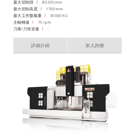
最大切削徑
Ø3300 mm
最大切削高度
1700 mm
最大工作盤載重
45000 KG
主軸轉速
75 rpm
刀庫/刀塔容量
-
詳細介紹
加入詢價