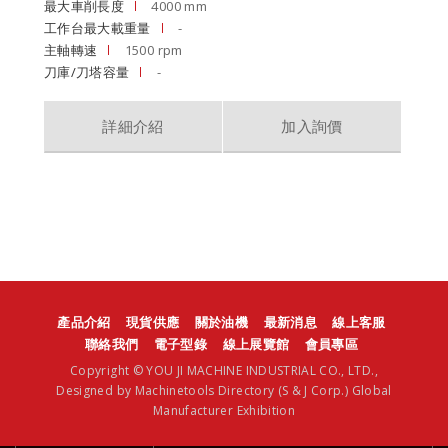
最大車削長度
4000 mm
工作台最大載重量
-
主軸轉速
1500 rpm
刀庫/刀塔容量
-
詳細介紹
加入詢價
產品介紹
現貨供應
關於油機
最新消息
線上客服
聯絡我們
電子型錄
線上展覽館
會員專區
Copyright © YOU JI MACHINE INDUSTRIAL CO., LTD.,
Designed by
Machinetools Directory
(S & J Corp.)
Global
Manufacturer Exhibition