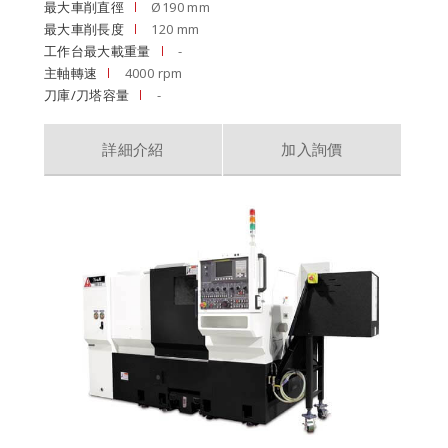
最大車削直徑
Ø190 mm
最大車削長度
120 mm
工作台最大載重量
-
主軸轉速
4000 rpm
刀庫/刀塔容量
-
詳細介紹
加入詢價