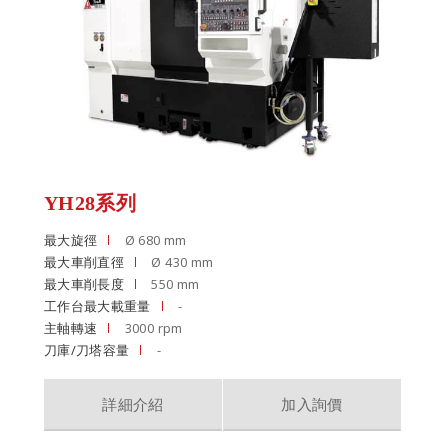
YH28系列
最大旋徑
Ø 680 mm
最大車削直徑
Ø 430 mm
最大車削長度
550 mm
工作台最大載重量
-
主軸轉速
3000 rpm
刀庫/刀塔容量
-
詳細介紹
加入詢價