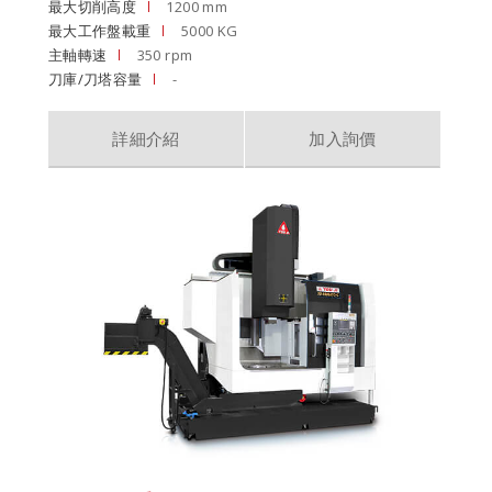
最大切削高度
1200 mm
最大工作盤載重
5000 KG
主軸轉速
350 rpm
刀庫/刀塔容量
-
詳細介紹
加入詢價