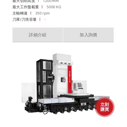
最大切削高度
1200 mm
最大工作盤載重
5000 KG
主軸轉速
350 rpm
刀庫/刀塔容量
-
詳細介紹
加入詢價