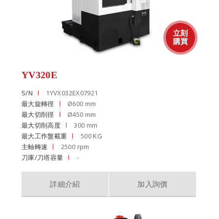
YV320E
S/N
1YVX032EX07921
最大旋轉徑
Ø600 mm
最大切削徑
Ø450 mm
最大切削高度
300 mm
最大工作盤載重
500 KG
主軸轉速
2500 rpm
刀庫/刀塔容量
-
詳細介紹
加入詢價