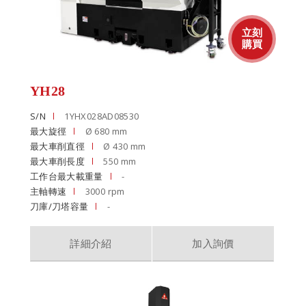
YH28
S/N
1YHX028AD08530
最大旋徑
Ø 680 mm
最大車削直徑
Ø 430 mm
最大車削長度
550 mm
工作台最大載重量
-
主軸轉速
3000 rpm
刀庫/刀塔容量
-
詳細介紹
加入詢價