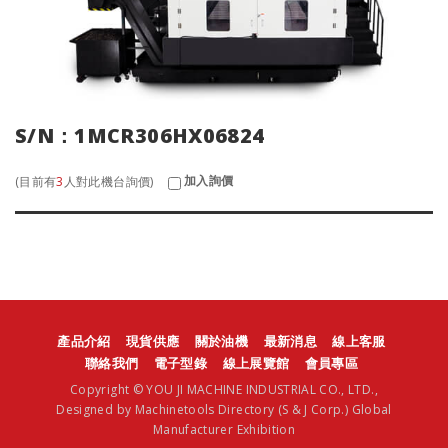
S/N：1MCR306HX06824
加入詢價
(目前有
3
人對此機台詢價)
產品介紹
現貨供應
關於油機
最新消息
線上客服
聯絡我們
電子型錄
線上展覽館
會員專區
Copyright © YOU JI MACHINE INDUSTRIAL CO., LTD.,
Designed by
Machinetools Directory
(S & J Corp.)
Global
Manufacturer Exhibition