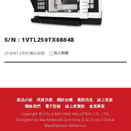
S/N：1VTL250TX08648
加入詢價
(目前有
1
人對此機台詢價)
產品介紹
現貨供應
關於油機
最新消息
線上客服
聯絡我們
電子型錄
線上展覽館
會員專區
Copyright © YOU JI MACHINE INDUSTRIAL CO., LTD.,
Designed by
Machinetools Directory
(S & J Corp.)
Global
Manufacturer Exhibition