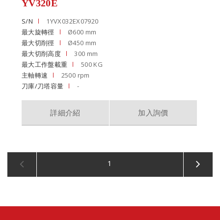
YV320E
S/N
1YVX032EX07920
最大旋轉徑
Ø600 mm
最大切削徑
Ø450 mm
最大切削高度
300 mm
最大工作盤載重
500 KG
主軸轉速
2500 rpm
刀庫/刀塔容量
-
詳細介紹
加入詢價
1