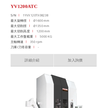
YV1200ATC
S/N
1YVX120TX08238
最大旋轉徑
Ø1600 mm
最大切削徑
Ø1350 mm
最大切削高度
1200 mm
最大工作盤載重
5000 KG
主軸轉速
350 rpm
刀庫/刀塔容量
-
詳細介紹
加入詢價