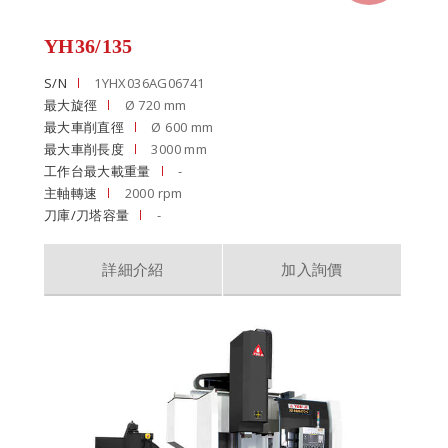
YH36/135
S/N
1YHX036AG06741
最大旋徑
Ø 720 mm
最大車削直徑
Ø 600 mm
最大車削長度
3000 mm
工作台最大載重量
-
主軸轉速
2000 rpm
刀庫/刀塔容量
-
詳細介紹
加入詢價